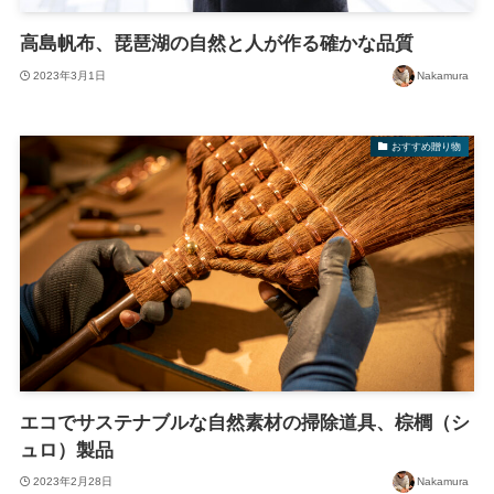
高島帆布、琵琶湖の自然と人が作る確かな品質
2023年3月1日
Nakamura
おすすめ贈り物
エコでサステナブルな自然素材の掃除道具、棕櫚（シ
ュロ）製品
2023年2月28日
Nakamura