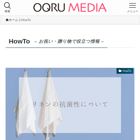
検索
メニュー
ホーム
HowTo
HowTo
– お祝い・贈り物で役立つ情報 –
HowTo