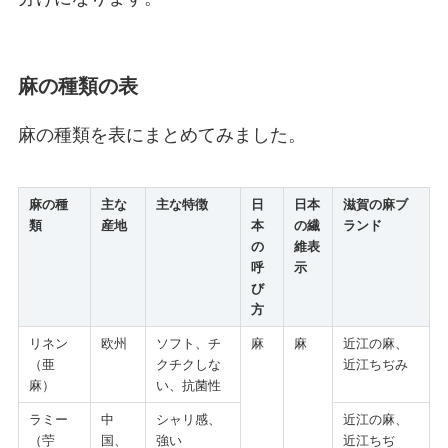
麻の種類の表
麻の種類を表にまとめてみました。
麻の種
主な
主な特徴
日
日本
滋賀の麻ブ
類
産地
本
の繊
ランド
の
維表
呼
示
び
方
リネン
欧州
ソフト、チ
麻
麻
近江の麻、
（亜
クチクしな
近江ちぢみ
麻）
い、抗菌性
ラミー
中
シャリ感、
近江の麻、
（苧
国、
強い
近江ちぢ