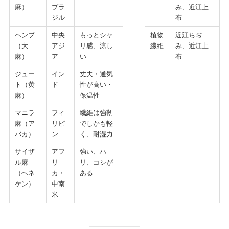
麻）
ブラ
み、近江上
ジル
布
ヘンプ
中央
もっとシャ
植物
近江ちぢ
（大
アジ
リ感、涼し
繊維
み、近江上
麻）
ア
い
布
ジュー
イン
丈夫・通気
ト（黄
ド
性が高い・
麻）
保温性
マニラ
フィ
繊維は強靭
麻（ア
リピ
でしかも軽
バカ）
ン
く、耐湿力
サイザ
アフ
強い、ハ
ル麻
リ
リ、コシが
（ヘネ
カ・
ある
ケン）
中南
米