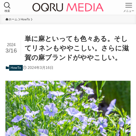
検索
メニュー
ホーム
HowTo
単に麻といっても色々ある。そし
2024
てリネンもややこしい。さらに滋
3/16
賀の麻ブランドがややこしい。
2024年3月16日
HowTo