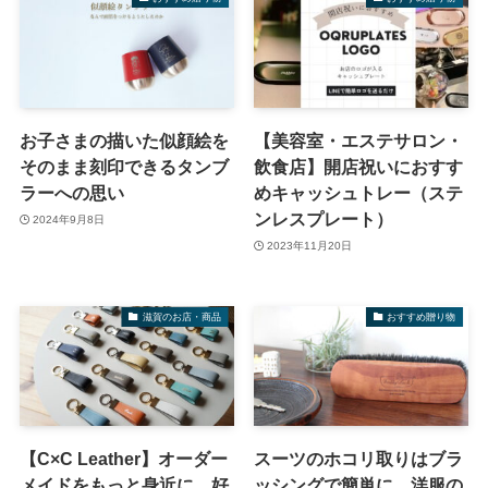
お子さまの描いた似顔絵を
【美容室・エステサロン・
そのまま刻印できるタンブ
飲食店】開店祝いにおすす
ラーへの思い
めキャッシュトレー（ステ
ンレスプレート）
2024年9月8日
2023年11月20日
滋賀のお店・商品
おすすめ贈り物
【C×C Leather】オーダー
スーツのホコリ取りはブラ
メイドをもっと身近に。好
ッシングで簡単に、洋服の