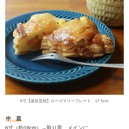
6寸【波佐見焼】ローズマリープレート 17.5cm
中 皿
6寸（約18cm）→取り皿、メインに