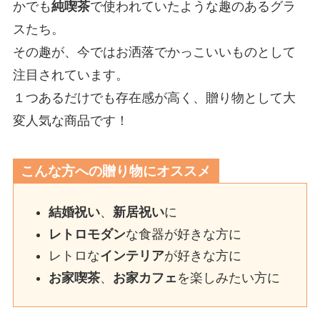
かでも
純喫茶
で使われていたような趣のあるグラ
スたち。
その趣が、今ではお洒落でかっこいいものとして
注目されています。
１つあるだけでも存在感が高く、贈り物として大
変人気な商品です！
こんな方への贈り物にオススメ
結婚祝い
、
新居祝い
に
レトロモダン
な食器が好きな方に
レトロな
インテリア
が好きな方に
お家喫茶
、
お家カフェ
を楽しみたい方に