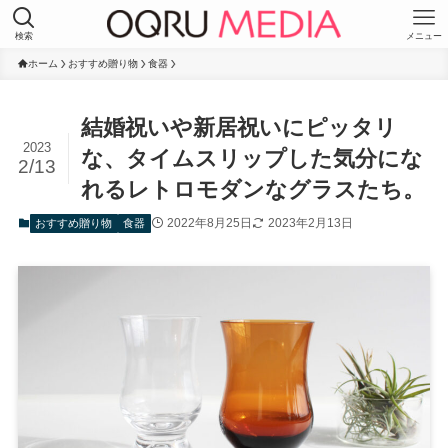
検索
メニュー
ホーム
おすすめ贈り物
食器
結婚祝いや新居祝いにピッタリ
2023
な、タイムスリップした気分にな
2/13
れるレトロモダンなグラスたち。
2022年8月25日
2023年2月13日
おすすめ贈り物
食器