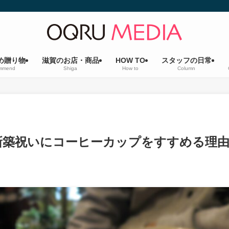
め贈り物
滋賀のお店・商品
HOW TO
スタッフの日常
mmend
Shiga
How to
Column
新築祝いにコーヒーカップをすすめる理