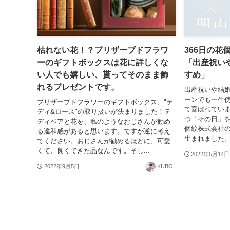
枯れない花！？プリザーブドフラワ
366日の花
ーのギフトボックスは花に詳しくな
「出産祝い
い人でも嬉しい、貰ってそのまま飾
すめ」
れるプレゼントです。
出産祝いや結
ーンでも一生
プリザーブドフラワーのギフトボックス、"テ
て喜ばれていま
ディ&ロース"の取り扱いが決まりました！テ
つ「その日」
ディベアと花を、私のようなおじさんが勧め
個紋株式会社
る違和感があると思います。ですが逆に考え
生まれました。
てください。おじさんが勧めるほどに、可愛
くて、良くできた品なんです。そし...
2022年5月14日
2022年9月5日
KUBO