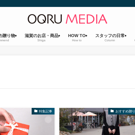
め贈り物
滋賀のお店・商品
HOW TO
スタッフの日常
mmend
Shiga
How to
Column
特集記事
おすすめ贈