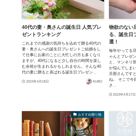
40代の妻・奥さんの誕生日 人気プレ
物欲のない
ゼントランキング
る、誕生日
選！
これまでの感謝の気持ちを込めて贈る40代の
妻・奥さんへの誕生日プレゼントご結婚をし
毎年やってる
て仕事にお家のことに大忙しの方も多くなり
ゃんとプレゼ
ますが、40代になると少し自分の時間を楽し
と、マンネリ
む余裕が生まれるかもしれません。そんな40
か悩んでしま
代の妻に贈ると喜ばれる誕生日プレゼン...
旦那さんです
ね。 そこで今
2023年4月18日
KUBO
さ...
2023年4月17日
おすすめ贈り物