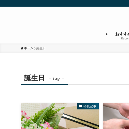
おすす
Reco
ホーム
誕生日
誕生日
– tag –
特集記事