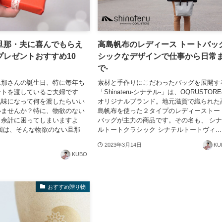
旦那・夫に喜んでもらえ
高島帆布のレディース トートバッグ
プレゼントおすすめ10
シックなデザインで仕事から日常
で-
旦那さんの誕生日、特に毎年ち
素材と手作りにこだわったバッグを展開す
ントを渡しているご夫婦です
「Shinateru-シナテル-」は、OQRUSTOR
気味になって何を渡したらいい
オリジナルブランド。地元滋賀で織られた
いませんか？特に、物欲のない
島帆布を使った２タイプのレディーストー
と余計に困ってしまいますよ
バッグが主力の商品です。その名も、 シ
回は、そんな物欲のない旦那
ルトートクラシック シナテルトートヴィ...
2023年3月14日
KU
KUBO
おすすめ贈り物