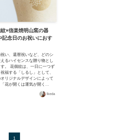
個紋×信楽焼明山窯の器
や記念日のお祝いにおす
婚祝い、還暦祝いなど、どのシ
使えるハイセンスな贈り物とし
す。 花個紋は、一日に一つず
を祝福する「しるし」として、
のオリジナルデザインによって
「花が開くは運気が開く...
Ikeda
1