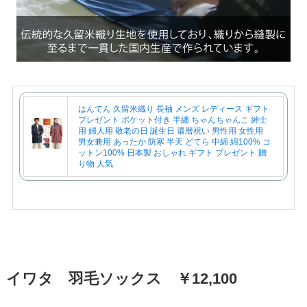
はんてん 久留米織り 長袖 メンズ レディース ギフト
プレゼント ポケット付き 半纏 ちゃんちゃんこ 紳士
用 婦人用 敬老の日 誕生日 還暦祝い 男性用 女性用
男女兼用 あったか 防寒 半天 どてら 中綿 綿100% コ
ットン100% 日本製 おしゃれ ギフト プレゼント 贈
り物 人気
イワタ 羽毛ソックス ￥12,100