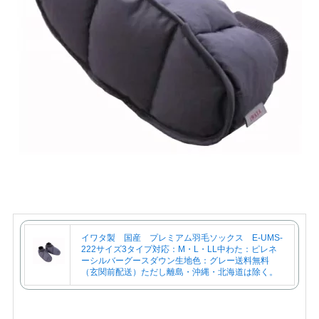
イワタ製 国産 プレミアム羽毛ソックス E-UMS-
222サイズ3タイプ対応：M・L・LL中わた：ピレネ
ーシルバーグースダウン生地色：グレー送料無料
（玄関前配送）ただし離島・沖縄・北海道は除く。