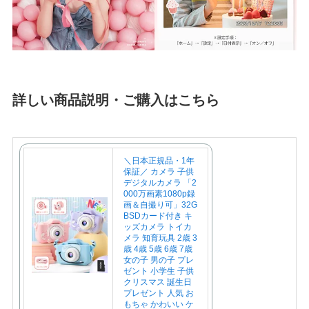
詳しい商品説明・ご購入はこちら
＼日本正規品・1年
保証／ カメラ 子供
デジタルカメラ 「2
000万画素1080p録
画＆自撮り可」32G
BSDカード付き キ
ッズカメラ トイカ
メラ 知育玩具 2歳 3
歳 4歳 5歳 6歳 7歳
女の子 男の子 プレ
ゼント 小学生 子供
クリスマス 誕生日
プレゼント 人気 お
もちゃ かわいい ケ