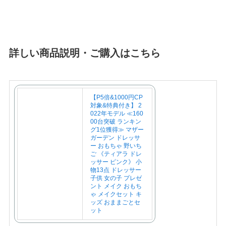
詳しい商品説明・ご購入はこちら
【P5倍&1000円CP
対象&特典付き】 2
022年モデル ≪160
00台突破 ランキン
グ1位獲得≫ マザー
ガーデン ドレッサ
ー おもちゃ 野いち
ご 《ティアラ ドレ
ッサー ピンク》 小
物13点 ドレッサー
子供 女の子 プレゼ
ント メイク おもち
ゃ メイクセット キ
ッズ おままごとセ
ット