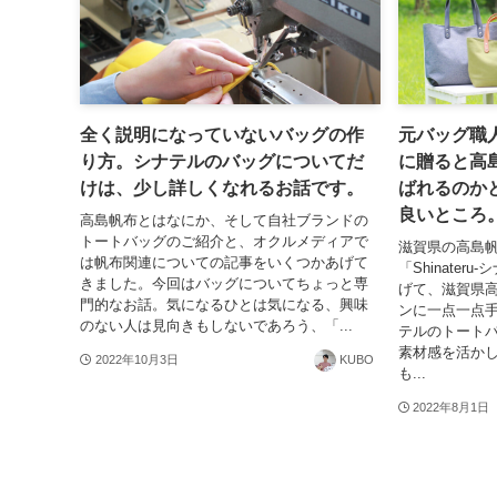
全く説明になっていないバッグの作
元バッグ職
り方。シナテルのバッグについてだ
に贈ると高
けは、少し詳しくなれるお話です。
ばれるのか
良いところ
高島帆布とはなにか、そして自社ブランドの
トートバッグのご紹介と、オクルメディアで
滋賀県の高島
は帆布関連についての記事をいくつかあげて
「Shinateru
きました。今回はバッグについてちょっと専
げて、滋賀県
門的なお話。気になるひとは気になる、興味
ンに一点一点
のない人は見向きもしないであろう、「...
テルのトート
素材感を活か
2022年10月3日
KUBO
も...
2022年8月1日