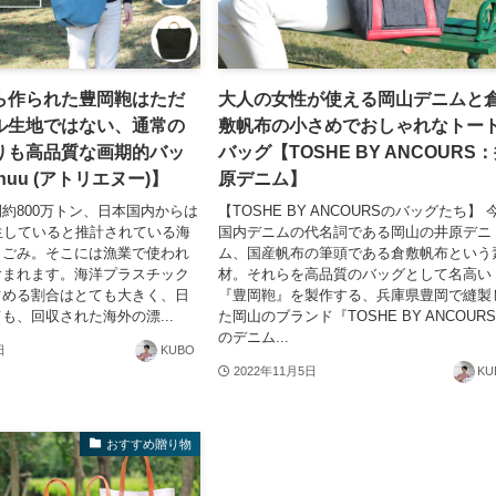
ら作られた豊岡鞄はただ
大人の女性が使える岡山デニムと
ル生地ではない、通常の
敷帆布の小さめでおしゃれなトー
りも高品質な画期的バッ
バッグ【TOSHE BY ANCOURS
r nuu (アトリエヌー)】
原デニム】
約800万トン、日本国内からは
【TOSHE BY ANCOURSのバッグたち】 
生していると推計されている海
国内デニムの代名詞である岡山の井原デニ
クごみ。そこには漁業で使われ
ム、国産帆布の筆頭である倉敷帆布という
含まれます。海洋プラスチック
材。それらを高品質のバッグとして名高い
占める割合はとても大きく、日
『豊岡鞄』を製作する、兵庫県豊岡で縫製
も、回収された海外の漂...
た岡山のブランド『TOSHE BY ANCOUR
のデニム...
日
KUBO
2022年11月5日
KU
おすすめ贈り物