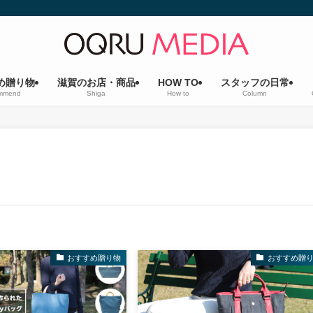
め贈り物
滋賀のお店・商品
HOW TO
スタッフの日常
mmend
Shiga
How to
Column
おすすめ贈り物
おすすめ贈