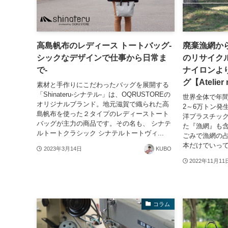
高島帆布のレディース トートバッグ-
廃棄漁網か
シックなデザインで仕事から日常ま
のリサイク
で-
ナイロンよ
グ【Atelie
素材と手作りにこだわったバッグを展開する
「Shinateru-シナテル-」は、OQRUSTOREの
世界全体で年間
オリジナルブランド。地元滋賀で織られた高
2～6万トン発
島帆布を使った２タイプのレディーストート
洋プラスチッ
バッグが主力の商品です。その名も、 シナテ
た『漁網』も
ルトートクラシック シナテルトートヴィ...
ごみで漁網の
本だけでいって
2023年3月14日
KUBO
2022年11月11
コラム