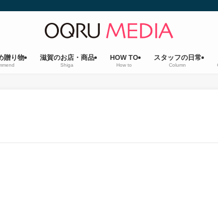
め贈り物
滋賀のお店・商品
HOW TO
スタッフの日常
mmend
Shiga
How to
Column