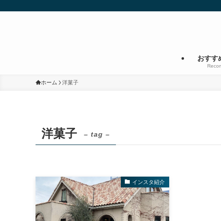
おすす
Reco
ホーム
洋菓子
洋菓子
– tag –
インスタ紹介