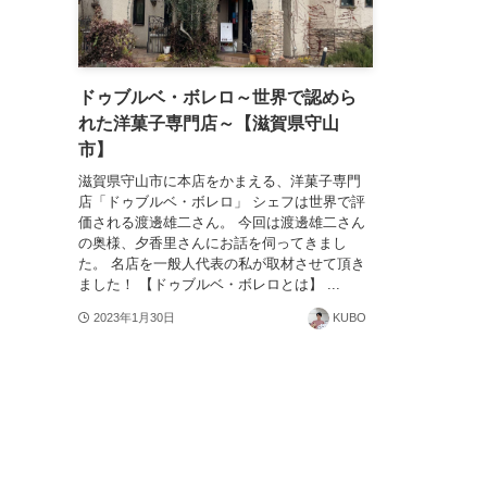
ドゥブルベ・ボレロ～世界で認めら
れた洋菓子専門店～【滋賀県守山
市】
滋賀県守山市に本店をかまえる、洋菓子専門
店「ドゥブルベ・ボレロ」 シェフは世界で評
価される渡邊雄二さん。 今回は渡邊雄二さん
の奥様、夕香里さんにお話を伺ってきまし
た。 名店を一般人代表の私が取材させて頂き
ました！ 【ドゥブルベ・ボレロとは】 ...
2023年1月30日
KUBO