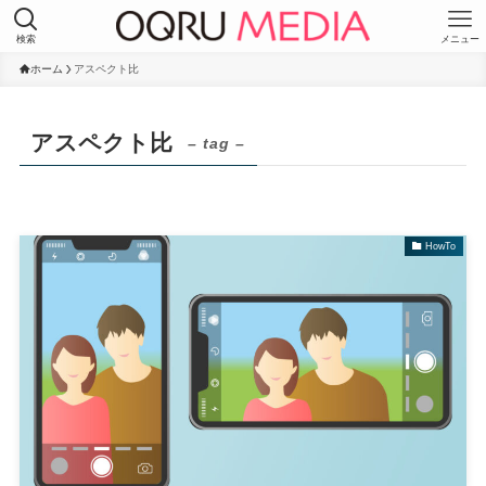
検索
メニュー
ホーム
アスペクト比
アスペクト比
– tag –
HowTo